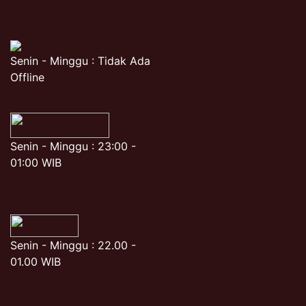
Senin - Minggu : Tidak Ada
Offline
Senin - Minggu : 23:00 -
01:00 WIB
Senin - Minggu : 22.00 -
01.00 WIB