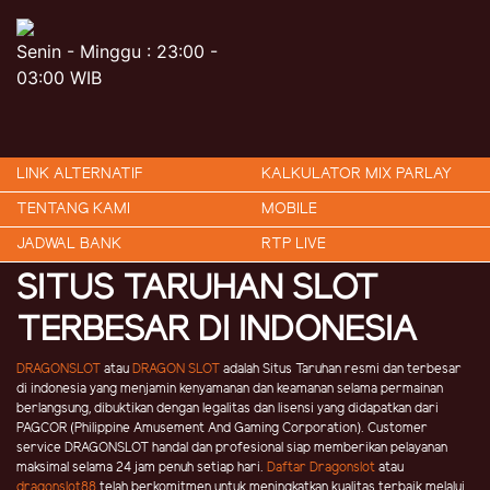
Senin - Minggu : 23:00 -
03:00 WIB
LINK ALTERNATIF
KALKULATOR MIX PARLAY
TENTANG KAMI
MOBILE
JADWAL BANK
RTP LIVE
SITUS TARUHAN SLOT
TERBESAR DI INDONESIA
DRAGONSLOT
atau
DRAGON SLOT
adalah Situs Taruhan resmi dan terbesar
di indonesia yang menjamin kenyamanan dan keamanan selama permainan
berlangsung, dibuktikan dengan legalitas dan lisensi yang didapatkan dari
PAGCOR (Philippine Amusement And Gaming Corporation). Customer
service DRAGONSLOT handal dan profesional siap memberikan pelayanan
maksimal selama 24 jam penuh setiap hari.
Daftar Dragonslot
atau
dragonslot88
telah berkomitmen untuk meningkatkan kualitas terbaik melalui