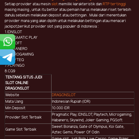
Setiap provider atau mesin
slot
memiliki karakteristik dan
RTP tertinggi
masing masing , untuk itu bettor atau pemain harus melakukan riset terlebih
dahulu sebelum melakukan deposit atau bettingan . Mulai dari menentukan
provider mana yang akan dipilih untuk melakukan bettingan atau menacari
jackpot,berikut provider slot yang populer di indonesia :
1.IDNSLOT
2.PRAGMATIC PLAY
3.PGSOFT
4.HABANERO
5.MICROGAMING
6.PLAYTEQ
7.PLAYNGO
8.CQ9
TENTANG SITUS JUDI
SLOT ONLINE
DRAGONSLOT
Website
DRAGONSLOT
Mata Uang
Indonesian Rupiah (IDR)
Min Deposit
10.000 IDR
Pragmatic Play, IDNSLOT, Playtech, Microgaming,
Provider Slot Terbaik
Habanero, Skywind, Joker Gaming, PGSoft
Sweet Bonanza, Gate of Olympus, Koi Gate,
Game Slot Terbaik
Aztec Gems, Power Of Odin
Game slot, Judi Bola, Live Casino, Game Poker,